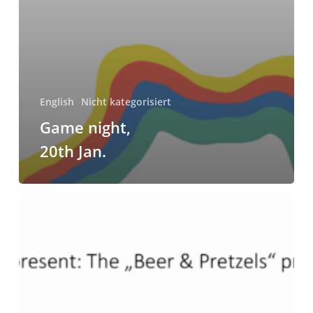
English
Nicht kategorisiert
Game night,
20th Jan.
Beer
and
Pretzels
WiSe
25/26