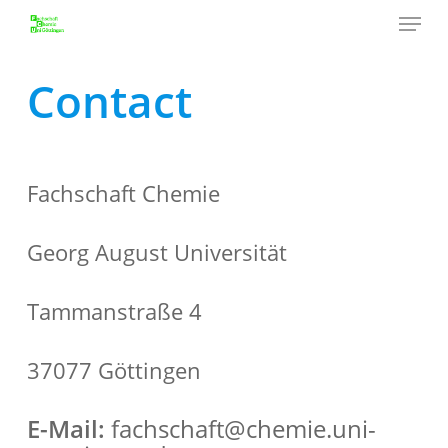
Menu
Skip
to
Close
main
Contact
Menu
content
Fachschaft Chemie
Georg August Universität
Tammanstraße 4
37077 Göttingen
E-Mail:
fachschaft@chemie.uni-