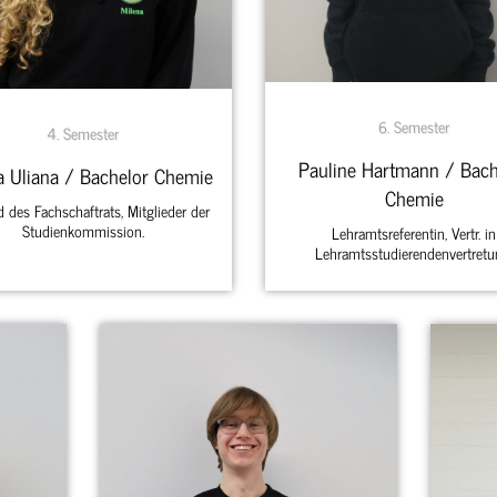
6. Semester
4. Semester
Pauline Hartmann / Bach
a Uliana / Bachelor Chemie
Chemie
d des Fachschaftrats, Mitglieder der
Studienkommission.
Lehramtsreferentin, Vertr. in
Lehramtsstudierendenvertretu